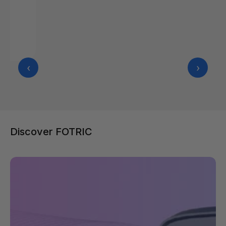
cy
‹
›
Discover FOTRIC