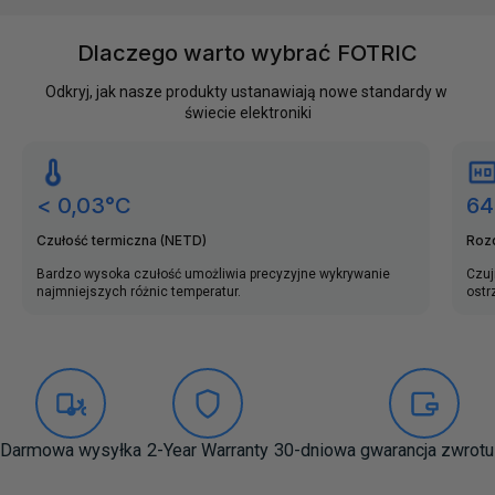
Dlaczego warto wybrać FOTRIC
Odkryj, jak nasze produkty ustanawiają nowe standardy w 
świecie elektroniki
< 0,03°C
64
Czułość termiczna (NETD)
Roz
Bardzo wysoka czułość umożliwia precyzyjne wykrywanie
Czuj
najmniejszych różnic temperatur.
ostr
Darmowa wysyłka
2-Year Warranty
30-dniowa gwarancja zwrotu