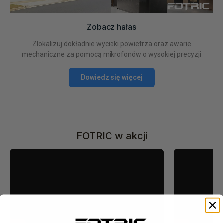
Zobacz hałas
Zlokalizuj dokładnie wycieki powietrza oraz awarie
mechaniczne za pomocą mikrofonów o wysokiej precyzji
Dowiedz się więcej
FOTRIC w akcji