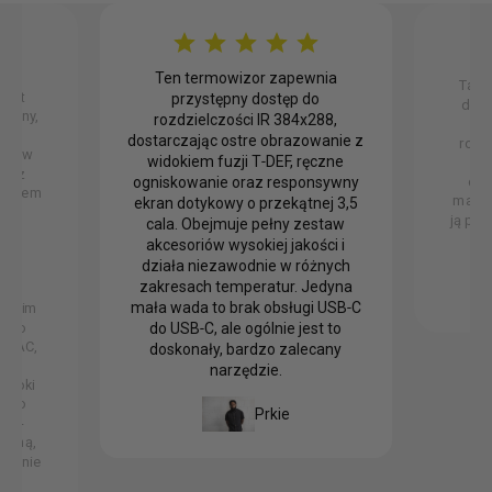
Ten termowizor zapewnia
Ta t
jest
przystępny dostęp do
dobr
owany,
rozdzielczości IR 384x288,
Ka
ną
dostarczając ostre obrazowanie z
rozdz
dna w
widokiem fuzji T‑DEF, ręczne
ce
na z
dołą
ogniskowanie oraz responsywny
zeniem
mam ż
ekran dotykowy o przekątnej 3,5
mia,
ją por
cala. Obejmuje pełny zestaw
ych
akcesoriów wysokiej jakości i
w o
działa niezawodnie w różnych
, a
zakresach temperatur. Jedyna
w
mała wada to brak obsługi USB‑C
z moim
y do
do USB‑C, ale ogólnie jest to
 HVAC,
doskonały, bardzo zalecany
ia
narzędzie.
zeroki
F do
Prkie
i, 5-
zyjną,
owanie
int