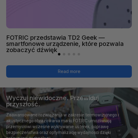
FOTRIC przedstawia TD2 Geek —
smartfonowe urządzenie, które pozwala
zobaczyć dźwięk
Read more
Wyczuj niewidoczne. Przewiduj
Wyczuj
przyszłość.
niewidoczne.
Zaawansowane rozwiązania w zakresie termowizyjnego i 
Przewiduj
akustycznego obrazowania marki FOTRIC umożliwiają 
przyszłość.
przemysłowi wczesne wykrywanie usterek, poprawę 
bezpieczeństwa oraz optymalizację wydajności dzięki 